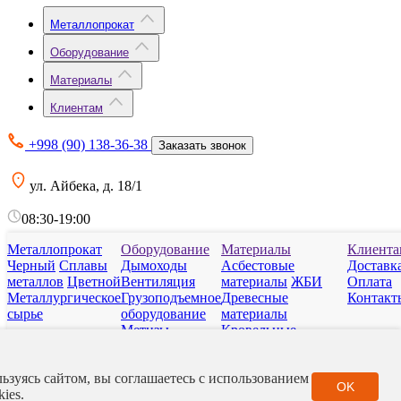
Металлопрокат
Оборудование
Материалы
Клиентам
+998 (90) 138-36-38
Заказать звонок
ул. Айбека, д. 18/1
08:30-19:00
Металлопрокат
Оборудование
Материалы
Клиента
info@steelborg.uz
Черный
Сплавы
Дымоходы
Асбестовые
Доставк
металлов
Цветной
Вентиляция
материалы
ЖБИ
Оплата
Подписаться на рассылку
Металлургическое
Грузоподъемное
Древесные
Контакт
сырье
оборудование
материалы
Метизы
Кровельные
Отопительные
материалы
приборы
Нерудные
Реквизиты
ьзуясь сайтом, вы соглашаетесь с использованием
Сантехарматура
материалы
Полимер
OK
Отделы продаж
kies.
Фитинги
Стройматериалы