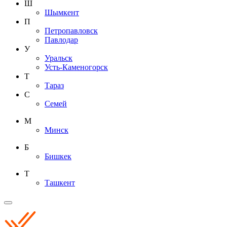
Ш
Шымкент
П
Петропавловск
Павлодар
У
Уральск
Усть-Каменогорск
Т
Тараз
С
Семей
М
Минск
Б
Бишкек
Т
Ташкент