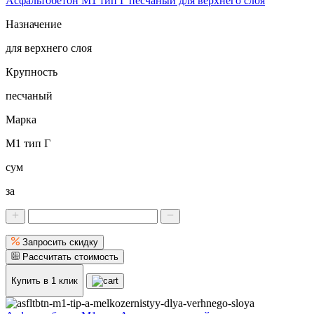
Асфальтобетон М1 тип Г песчаный для верхнего слоя
Назначение
для верхнего слоя
Крупность
песчаный
Марка
М1 тип Г
сум
за
Запросить скидку
Рассчитать стоимость
Купить в 1 клик