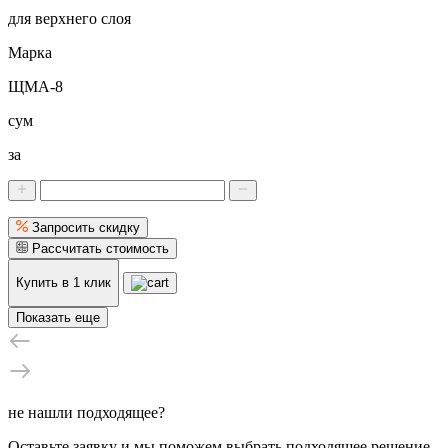
для верхнего слоя
Марка
ЩМА-8
сум
за
Запросить скидку
Рассчитать стоимость
Купить в 1 клик
Показать еще
не нашли подходящее?
Оставьте заявку и мы поможем выбрать подходящее решение