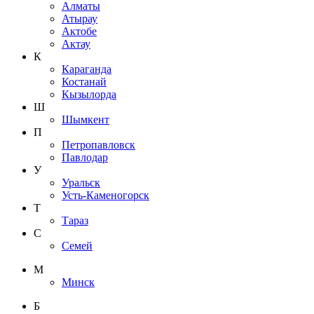
Алматы
Атырау
Актобе
Актау
К
Караганда
Костанай
Кызылорда
Ш
Шымкент
П
Петропавловск
Павлодар
У
Уральск
Усть-Каменогорск
Т
Тараз
С
Семей
М
Минск
Б