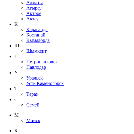
Алматы
Атырау
Актобе
Актау
К
Караганда
Костанай
Кызылорда
Ш
Шымкент
П
Петропавловск
Павлодар
У
Уральск
Усть-Каменогорск
Т
Тараз
С
Семей
М
Минск
Б