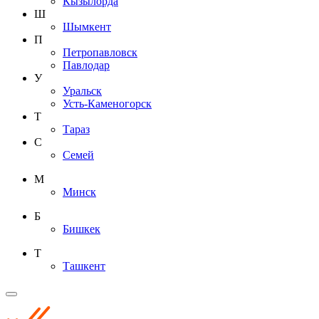
Кызылорда
Ш
Шымкент
П
Петропавловск
Павлодар
У
Уральск
Усть-Каменогорск
Т
Тараз
С
Семей
М
Минск
Б
Бишкек
Т
Ташкент