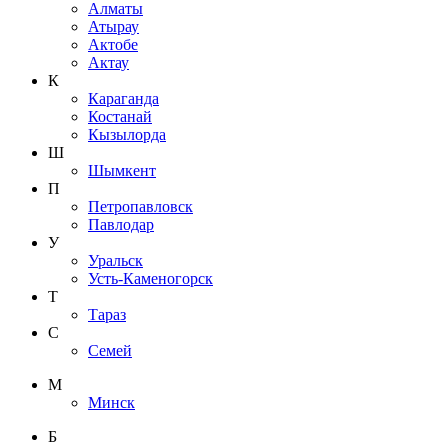
Алматы
Атырау
Актобе
Актау
К
Караганда
Костанай
Кызылорда
Ш
Шымкент
П
Петропавловск
Павлодар
У
Уральск
Усть-Каменогорск
Т
Тараз
С
Семей
М
Минск
Б