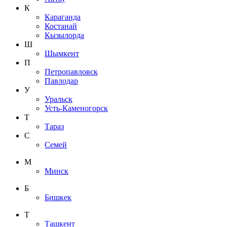
К
Караганда
Костанай
Кызылорда
Ш
Шымкент
П
Петропавловск
Павлодар
У
Уральск
Усть-Каменогорск
Т
Тараз
С
Семей
М
Минск
Б
Бишкек
Т
Ташкент