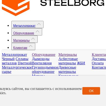
Металлопрокат
Оборудование
Материалы
Клиентам
Металлопрокат
Оборудование
Материалы
Клиента
+998 (90) 138-36-38
Заказать звонок
Черный
Сплавы
Дымоходы
Асбестовые
Доставк
металлов
Цветной
Вентиляция
материалы
ЖБИ
Оплата
Металлургическое
Грузоподъемное
Древесные
Контакт
ул. Айбека, д. 18/1
сырье
оборудование
материалы
Метизы
Кровельные
08:30-19:00
Отопительные
материалы
приборы
Нерудные
info@steelborg.uz
ьзуясь сайтом, вы соглашаетесь с использованием
Сантехарматура
материалы
Полимер
OK
kies.
Фитинги
Стройматериалы
Подписаться на рассылку
РТИ
Фасадные
материалы
Город
Контакты
Каталог
Корзина
Заявка