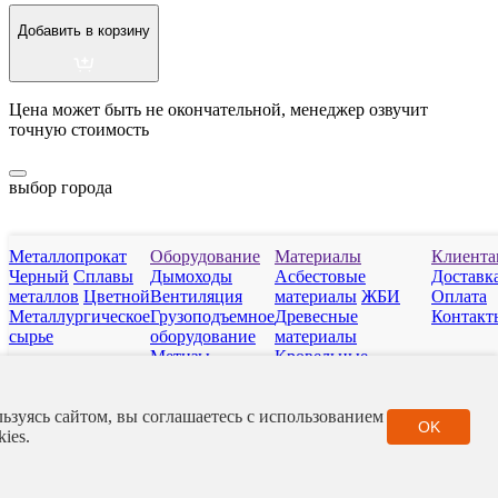
Добавить в корзину
Цена может быть не окончательной, менеджер озвучит
точную стоимость
выбор города
Металлопрокат
Оборудование
Материалы
Клиента
Черный
Сплавы
Дымоходы
Асбестовые
Доставк
металлов
Цветной
Вентиляция
материалы
ЖБИ
Оплата
Металлургическое
Грузоподъемное
Древесные
Контакт
сырье
оборудование
материалы
Метизы
Кровельные
Отопительные
материалы
приборы
Нерудные
ьзуясь сайтом, вы соглашаетесь с использованием
Сантехарматура
материалы
Полимер
OK
kies.
Фитинги
Стройматериалы
РТИ
Фасадные
материалы
Город
Контакты
Каталог
Корзина
Заявка