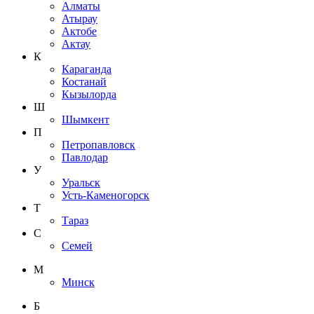
Алматы
Атырау
Актобе
Актау
К
Караганда
Костанай
Кызылорда
Ш
Шымкент
П
Петропавловск
Павлодар
У
Уральск
Усть-Каменогорск
Т
Тараз
С
Семей
М
Минск
Б