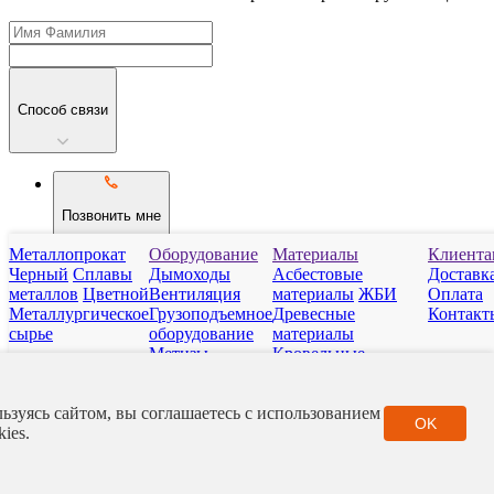
Способ связи
Позвонить мне
Металлопрокат
Оборудование
Материалы
Клиента
Черный
Сплавы
Дымоходы
Асбестовые
Доставк
Telegram
металлов
Цветной
Вентиляция
материалы
ЖБИ
Оплата
Металлургическое
Грузоподъемное
Древесные
Контакт
сырье
оборудование
материалы
Метизы
Кровельные
WhatsApp
Отопительные
материалы
приборы
Нерудные
ьзуясь сайтом, вы соглашаетесь с использованием
Сантехарматура
материалы
Полимер
Отправить
OK
kies.
Фитинги
Стройматериалы
РТИ
Фасадные
Рассчитать стоимость
материалы
Город
Контакты
Каталог
Корзина
Заявка
Итого: