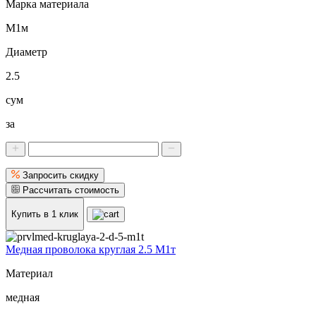
Марка материала
М1м
Диаметр
2.5
сум
за
Запросить скидку
Рассчитать стоимость
Купить в 1 клик
Медная проволока круглая 2.5 М1т
Материал
медная