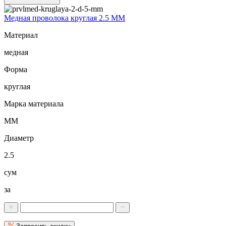
Медная проволока круглая 2.5 ММ
Материал
медная
Форма
круглая
Марка материала
ММ
Диаметр
2.5
сум
за