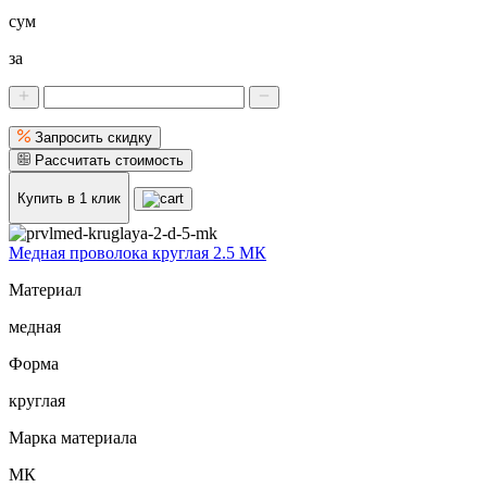
сум
за
Запросить скидку
Рассчитать стоимость
Купить в 1 клик
Медная проволока круглая 2.5 МК
Материал
медная
Форма
круглая
Марка материала
МК