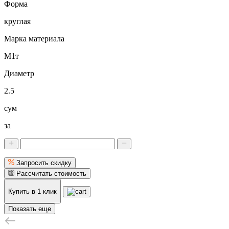
Форма
круглая
Марка материала
М1т
Диаметр
2.5
сум
за
Запросить скидку
Рассчитать стоимость
Купить в 1 клик
Показать еще