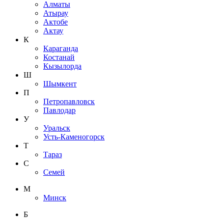
Алматы
Атырау
Актобе
Актау
К
Караганда
Костанай
Кызылорда
Ш
Шымкент
П
Петропавловск
Павлодар
У
Уральск
Усть-Каменогорск
Т
Тараз
С
Семей
М
Минск
Б