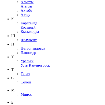
Алматы
Атырау
Актобе
Актау
К
Караганда
Костанай
Кызылорда
Ш
Шымкент
П
Петропавловск
Павлодар
У
Уральск
Усть-Каменогорск
Т
Тараз
С
Семей
М
Минск
Б