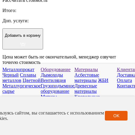
Рассчитать стоимость
Итого:
Доп. услуги:
Добавить в корзину
Цена может быть не окончательной, менеджер озвучит
точную стоимость
Металлопрокат
Оборудование
Материалы
Клиента
Черный
Сплавы
Дымоходы
Асбестовые
Доставк
выбор города
металлов
Цветной
Вентиляция
материалы
ЖБИ
Оплата
Металлургическое
Грузоподъемное
Древесные
Контакт
сырье
оборудование
материалы
Метизы
Кровельные
Отопительные
материалы
приборы
Нерудные
ьзуясь сайтом, вы соглашаетесь с использованием
Сантехарматура
материалы
Полимер
OK
kies.
Фитинги
Стройматериалы
РТИ
Фасадные
материалы
Город
Контакты
Каталог
Корзина
Заявка