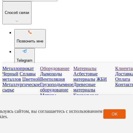
Способ связи
Позвонить мне
Telegram
Металлопрокат
Оборудование
Материалы
Клиента
Черный
Сплавы
Дымоходы
Асбестовые
Доставк
металлов
Цветной
Вентиляция
материалы
ЖБИ
Оплата
WhatsApp
Металлургическое
Грузоподъемное
Древесные
Контакт
сырье
оборудование
материалы
Отправить
Метизы
Кровельные
Отопительные
материалы
Рассчитать стоимость
приборы
Нерудные
ьзуясь сайтом, вы соглашаетесь с использованием
Сантехарматура
материалы
Полимер
OK
Итого:
kies.
Фитинги
Стройматериалы
РТИ
Фасадные
Доп. услуги:
материалы
Город
Контакты
Каталог
Корзина
Заявка