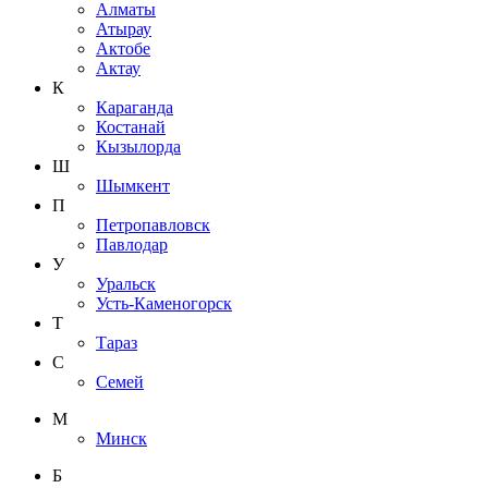
Алматы
Атырау
Актобе
Актау
К
Караганда
Костанай
Кызылорда
Ш
Шымкент
П
Петропавловск
Павлодар
У
Уральск
Усть-Каменогорск
Т
Тараз
С
Семей
М
Минск
Б